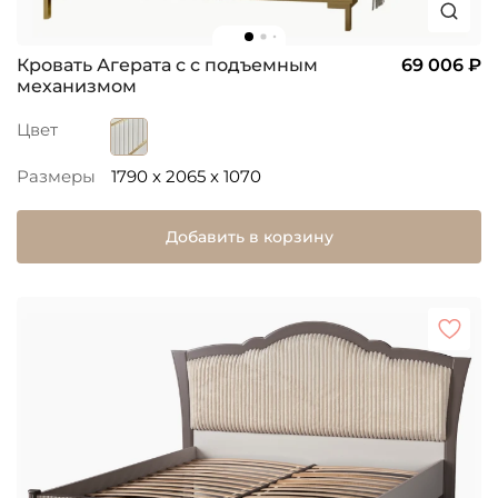
Кровать Агерата с с подъемным
69 006 ₽
механизмом
Цвет
Размеры
1790 x 2065 x 1070
Добавить в корзину